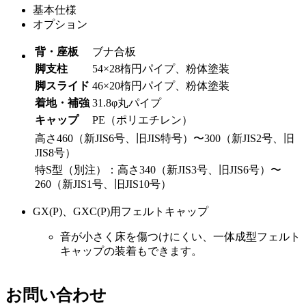
基本仕様
オプション
背・座板
ブナ合板
脚支柱
54×28楕円パイプ、粉体塗装
脚スライド
46×20楕円パイプ、粉体塗装
着地・補強
31.8φ丸パイプ
キャップ
PE（ポリエチレン）
高さ460（新JIS6号、旧JIS特号）〜300（新JIS2号、旧
JIS8号）
特S型（別注）：高さ340（新JIS3号、旧JIS6号）〜
260（新JIS1号、旧JIS10号）
GX(P)、GXC(P)用フェルトキャップ
音が小さく床を傷つけにくい、一体成型フェルト
キャップの装着もできます。
お問い合わせ