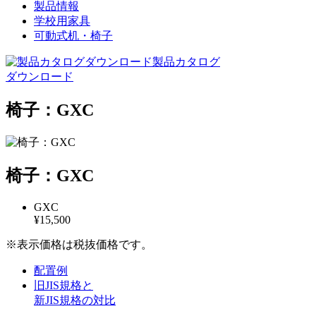
製品情報
学校用家具
可動式机・椅子
製品カタログ
ダウンロード
椅子：GXC
椅子：GXC
GXC
¥15,500
※表示価格は税抜価格です。
配置例
旧JIS規格と
新JIS規格の対比