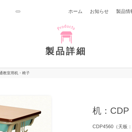
ホーム
お知らせ
製品情
toggle
navigation
製品詳細
通教室用机・椅子
机：CDP
CDP4560（天板：