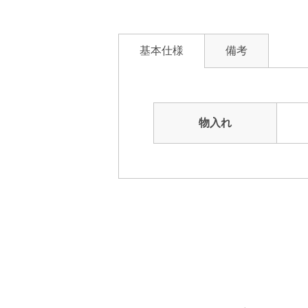
基本仕様
備考
物入れ