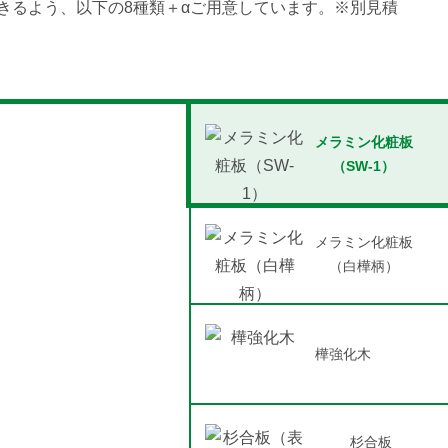
きるよう、以下の8種類＋αご用意しています。※別見積
メラミン化粧板
（SW-1）
メラミン化粧板
（白樺柄）
樺強化木
杉合板