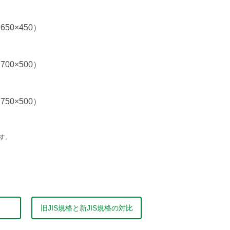
650×450）
700×500）
750×500）
す。
旧JIS規格と
新JIS規格の対比