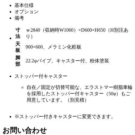
基本仕様
オプション
備考
寸
ｗ2840（収納時W1060）×D600×H650（H別注あ
法
り）
天
900×600、メラミン化粧板
板
脚
22.2φパイプ、キャスター付、粉体塗装
部
ストッパー付キャスター
自在／固定が切替可能な、エラストマー樹脂車輪
を採用したストッパー付キャスター（50φ）もご
用意しています。（別見積）
※ストッパー付きキャスターに変更できます。
お問い合わせ